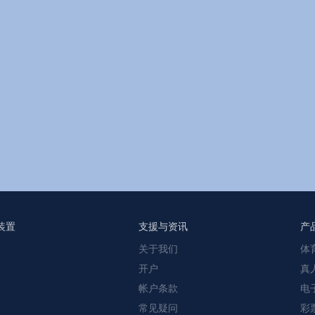
装置
支援与资讯
产
关于我们
体
开户
真
帐户条款
电
常见疑问
彩