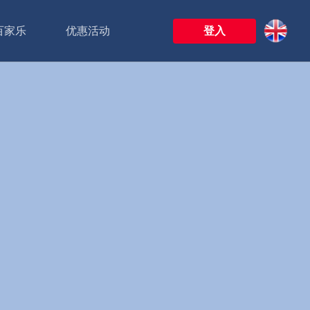
百家乐
优惠活动
登入