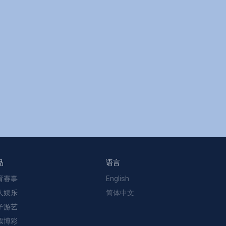
品
语言
育赛事
English
人娱乐
简体中文
子游艺
票博彩